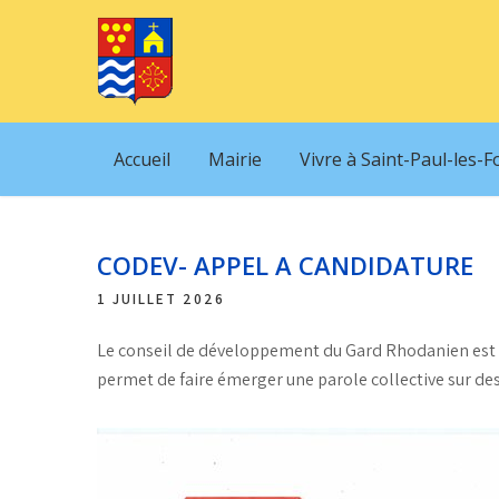
Skip
to
content
Mairie
de
Accueil
Mairie
Vivre à Saint-Paul-les-F
Saint-
Paul-
les-
CODEV- APPEL A CANDIDATURE
Fonts
1 JUILLET 2026
Le conseil de développement du Gard Rhodanien est ou
permet de faire émerger une parole collective sur d