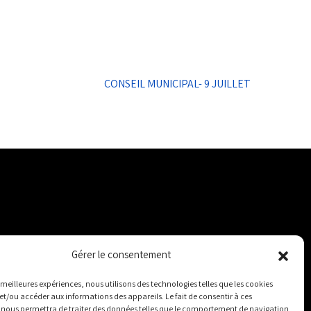
CONSEIL MUNICIPAL- 9 JUILLET
-LES-
Gérer le consentement
es meilleures expériences, nous utilisons des technologies telles que les cookies
et/ou accéder aux informations des appareils. Le fait de consentir à ces
ET
 nous permettra de traiter des données telles que le comportement de navigation