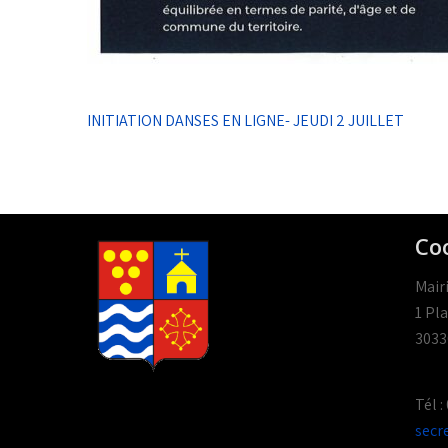
Navigation
INITIATION DANSES EN LIGNE- JEUDI 2 JUILLET
de
l’article
Co
Mair
1 Pla
3033
Tél :
secr