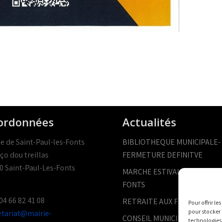
ordonnées
Actualités
ie de Saint-Paul-les-Fonts
BIBLIOTHEQUE MUNICIPALE-
ço dou treillas
FERMETURE DEFINITVE
0 Saint-Paul-Les-Fonts
MARCHE ESTIVAL SAINT-PAUL
FONTS
 04 66 82 41 08
RETRAITE AUX FLAMBEAUX
Pour offrir l
pour stocker 
etariat@mairie-
CONSEIL MUNICIPAL- 9 JUILL
technologies