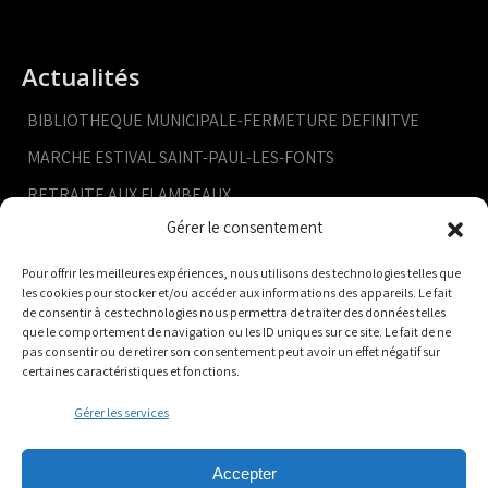
Actualités
BIBLIOTHEQUE MUNICIPALE-FERMETURE DEFINITVE
MARCHE ESTIVAL SAINT-PAUL-LES-FONTS
RETRAITE AUX FLAMBEAUX
Gérer le consentement
CONSEIL MUNICIPAL- 9 JUILLET
CODEV- APPEL A CANDIDATURE
Pour offrir les meilleures expériences, nous utilisons des technologies telles que
les cookies pour stocker et/ou accéder aux informations des appareils. Le fait
de consentir à ces technologies nous permettra de traiter des données telles
que le comportement de navigation ou les ID uniques sur ce site. Le fait de ne
pas consentir ou de retirer son consentement peut avoir un effet négatif sur
certaines caractéristiques et fonctions.
Gérer les services
Accepter