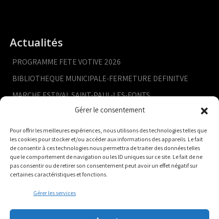
Actualités
PROGRAMME FETE VOTIVE 2026
BIBLIOTHEQUE MUNICIPALE-FERMETURE DEFINITVE
MARCHE ESTIVAL SAINT-PAUL-LES-FONTS
Gérer le consentement
RETRAITE AUX FLAMBEAUX
CONSEIL MUNICIPAL- 9 JUILLET
Pour offrir les meilleures expériences, nous utilisons des technologies telles que
les cookies pour stocker et/ou accéder aux informations des appareils. Le fait
de consentir à ces technologies nous permettra de traiter des données telles
que le comportement de navigation ou les ID uniques sur ce site. Le fait de ne
pas consentir ou de retirer son consentement peut avoir un effet négatif sur
certaines caractéristiques et fonctions.
Gérer les services