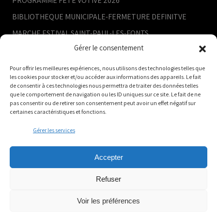
PROGRAMME FETE VOTIVE 2026
BIBLIOTHEQUE MUNICIPALE-FERMETURE DEFINITVE
MARCHE ESTIVAL SAINT-PAUL-LES-FONTS
Gérer le consentement
RETRAITE AUX FLAMBEAUX
CONSEIL MUNICIPAL- 9 JUILLET
Pour offrir les meilleures expériences, nous utilisons des technologies telles que
les cookies pour stocker et/ou accéder aux informations des appareils. Le fait
de consentir à ces technologies nous permettra de traiter des données telles
que le comportement de navigation ou les ID uniques sur ce site. Le fait de ne
pas consentir ou de retirer son consentement peut avoir un effet négatif sur
certaines caractéristiques et fonctions.
Gérer les services
Accepter
Refuser
Voir les préférences
Mairie de Saint-Paul-les-Fonts -
Mentions légales
-
Données