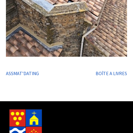
Navigation
ASSMAT’DATING
BOÎTE A LIVRES
de
l’article