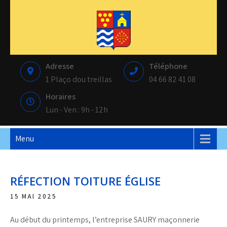
Skip
to
content
Mairie de Saint-Paul-les-Fonts
Adresse
Téléphone
1 Plaço dou treillas
04 66 82 41 08
Horaires
Lun - Ven : 9h - 12h
Menu
RÉFECTION TOITURE ÉGLISE
15 MAI 2025
Au début du printemps, l’entreprise SAURY maçonnerie