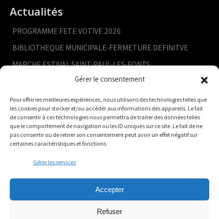
Actualités
PROGRAMME FETE VOTIVE 2026
BIBLIOTHEQUE MUNICIPALE-FERMETURE DEFINITVE
MARCHE ESTIVAL SAINT-PAUL-LES-FONTS
Gérer le consentement
RETRAITE AUX FLAMBEAUX
CONSEIL MUNICIPAL- 9 JUILLET
Pour offrir les meilleures expériences, nous utilisons des technologies telles que
les cookies pour stocker et/ou accéder aux informations des appareils. Le fait
de consentir à ces technologies nous permettra de traiter des données telles
que le comportement de navigation ou les ID uniques sur ce site. Le fait de ne
pas consentir ou de retirer son consentement peut avoir un effet négatif sur
certaines caractéristiques et fonctions.
Gérer les services
Accepter
Refuser